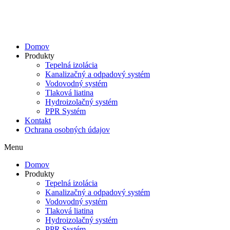
Skip
to
content
Domov
Produkty
Tepelná izolácia
Kanalizačný a odpadový systém
Vodovodný systém
Tlaková liatina
Hydroizolačný systém
PPR Systém
Kontakt
Ochrana osobných údajov
Menu
Domov
Produkty
Tepelná izolácia
Kanalizačný a odpadový systém
Vodovodný systém
Tlaková liatina
Hydroizolačný systém
PPR Systém