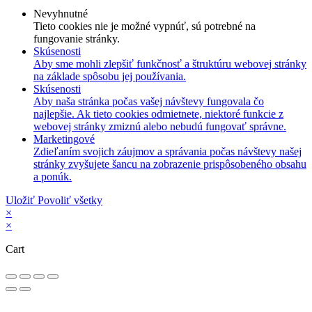
Nevyhnutné
Tieto cookies nie je možné vypnúť, sú potrebné na
fungovanie stránky.
Skúsenosti
Aby sme mohli zlepšiť funkčnosť a štruktúru webovej stránky
na základe spôsobu jej používania.
Skúsenosti
Aby naša stránka počas vašej návštevy fungovala čo
najlepšie. Ak tieto cookies odmietnete, niektoré funkcie z
webovej stránky zmiznú alebo nebudú fungovať správne.
Marketingové
Zdieľaním svojich záujmov a správania počas návštevy našej
stránky zvyšujete šancu na zobrazenie prispôsobeného obsahu
a ponúk.
Uložiť
Povoliť všetky
×
×
Cart