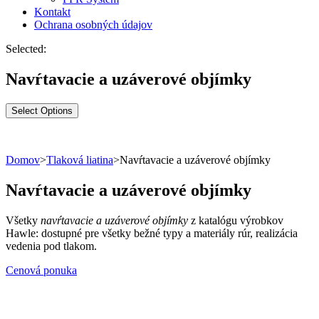
Kontakt
Ochrana osobných údajov
Selected:
Navŕtavacie a uzáverové objímky
Select Options
Domov
>
Tlaková liatina
>
Navŕtavacie a uzáverové objímky
Navŕtavacie a uzáverové objímky
Všetky
navŕtavacie a uzáverové objímky
z katalógu výrobkov
Hawle: dostupné pre všetky bežné typy a materiály rúr, realizácia
vedenia pod tlakom.
Cenová ponuka